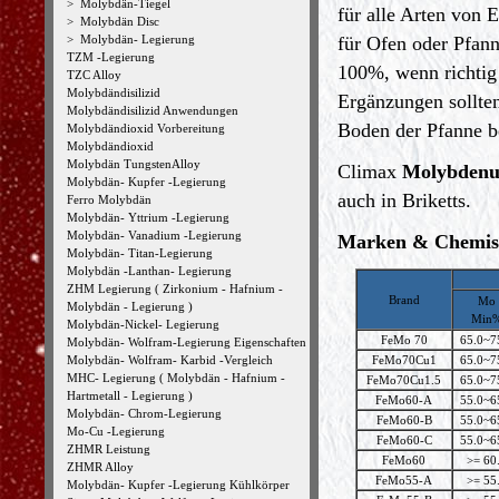
>
Molybdän-Tiegel
für alle Arten von 
>
Molybdän Disc
>
Molybdän- Legierung
für Ofen oder Pfann
TZM -Legierung
100%, wenn richtig 
TZC Alloy
Molybdändisilizid
Ergänzungen sollte
Molybdändisilizid Anwendungen
Boden der Pfanne be
Molybdändioxid Vorbereitung
Molybdändioxid
Molybdän TungstenAlloy
Climax
Molybden
Molybdän- Kupfer -Legierung
auch in Briketts.
Ferro Molybdän
Molybdän- Yttrium -Legierung
Molybdän- Vanadium -Legierung
Marken & Chemis
Molybdän- Titan-Legierung
Molybdän -Lanthan- Legierung
ZHM Legierung ( Zirkonium - Hafnium -
Brand
Mo
Molybdän - Legierung )
Min
Molybdän-Nickel- Legierung
FeMo 70
65.0~7
Molybdän- Wolfram-Legierung Eigenschaften
Molybdän- Wolfram- Karbid -Vergleich
FeMo70Cu1
65.0~7
MHC- Legierung ( Molybdän - Hafnium -
FeMo70Cu1.5
65.0~7
Hartmetall - Legierung )
FeMo60-A
55.0~6
Molybdän- Chrom-Legierung
FeMo60-B
55.0~6
Mo-Cu -Legierung
FeMo60-C
55.0~6
ZHMR Leistung
FeMo60
>= 60
ZHMR Alloy
FeMo55-A
>= 55
Molybdän- Kupfer -Legierung Kühlkörper