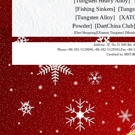
[
Tungsten Heavy Alloy
] 
[
Fishing Sinkers
] [
Tungs
[
Tungsten Alloy
] [
XAT
Powder
] [
DartChina Club
[
Dart Shopping
][
Xiamen Tungsten
]
[Metals
Address: 3F, No.25 WH Rd, t
Phone:+86-592-5129696,+86-592-5129595;Fax:+86-5
Certified by MIIT:
闽