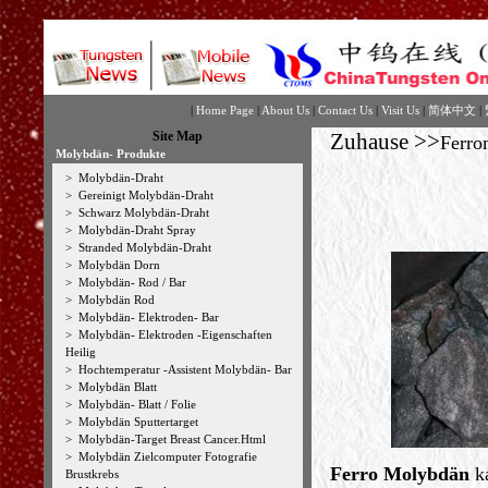
|
Home Page
|
About Us
|
Contact Us
|
Visit Us
|
简体中文
|
Site Map
Zuhause
>>
Ferro
Molybdän- Produkte
>
Molybdän-Draht
>
Gereinigt Molybdän-Draht
>
Schwarz Molybdän-Draht
>
Molybdän-Draht Spray
>
Stranded Molybdän-Draht
>
Molybdän Dorn
>
Molybdän- Rod / Bar
>
Molybdän Rod
>
Molybdän- Elektroden- Bar
>
Molybdän- Elektroden -Eigenschaften
Heilig
>
Hochtemperatur -Assistent Molybdän- Bar
>
Molybdän Blatt
>
Molybdän- Blatt / Folie
>
Molybdän Sputtertarget
>
Molybdän-Target Breast Cancer.Html
>
Molybdän Zielcomputer Fotografie
Ferro Molybdän
k
Brustkrebs