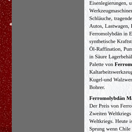
Eisenlegierungen, u
Werkzeugmaschinen 
Schläuche, tragend
Autos, Lastwagen, L
Ferromolybdän in Ed
synthetische Kraft
Öl-Raffination, Pu
in Säure Lagerbehä
Palette von
Ferrom
Kaltarbeitswerkzeug
Kugel-und Walzwerk
Bohrer.
Ferromolybdän M
Der Preis von Ferr
Zweiten Weltkriegs
Weltkriegs.
Heute i
Sprung wenn Chile 