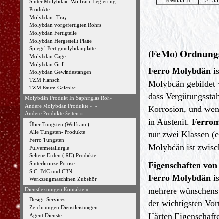
FeMo55-B
>= 55
Sinter Molybdän- Wolfram-Legierung
Produkte
Molybdän- Tray
Molybdän vorgefertigten Rohrs
Molybdän Fertigteile
Molybdän Hergestellt Platte
Spiegel Fertigmolybdänplatte
(FeMo)
Ordnung
Molybdän Cage
Molybdän Grill
Ferro Molybdän
is
Molybdän Gewindestangen
TZM Flansch
Molybdän gebildet 
TZM Baum Gelenke
dass Vergütungsstah
Molybdän Produkt In Saphirglas Roh»
Andere Molybdän Produkte »
»
Korrosion, und wenn
Andere Produkte Seiten »
in Austenit.
Ferrom
Über Tungsten (Wolfram )
Alle Tungsten- Produkte
nur zwei Klassen (e
Ferro Tungsten
Molybdän ist zwisc
Pulvermetallurgie
Seltene Erden ( RE) Produkte
Sinterbronze Poröse
Eigenschaften vo
SiC, B4C und CBN
Ferro Molybdän
is
Werkzeugmaschinen Zubehör
mehrere wünschensw
Dienstleistungen Kontakte »
Design Services
der wichtigsten Vor
Zeichnungen Dienstleistungen
Härten Eigenschafte
Agent-Dienste