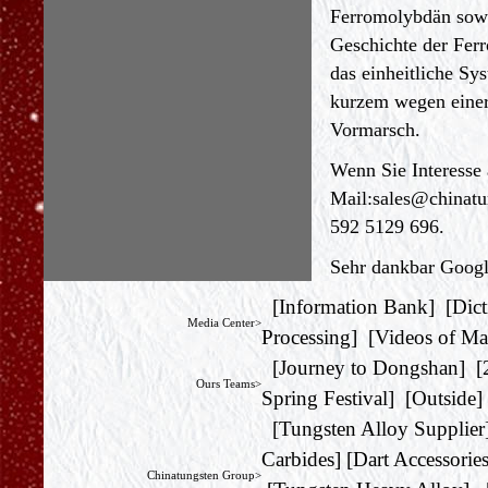
Ferromolybdän sowi
Geschichte der Fer
das einheitliche Sy
kurzem wegen einer 
Vormarsch.
Wenn Sie Interesse 
Mail:
sales@chinat
592 5129 696.
Sehr dankbar Google
[
Information Bank
] [
Dict
Media Center>
Processing
] [
Videos of Ma
[
Journey to Dongshan
] [
Ours Teams>
Spring Festival
] [
Outside
]
[
Tungsten Alloy Supplier
Carbides
] [
Dart Accessorie
Chinatungsten Group>