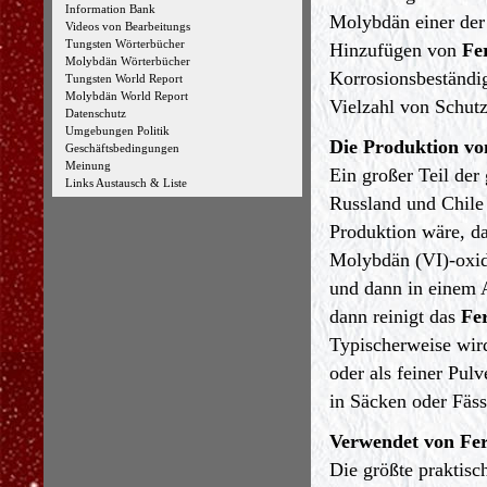
Information Bank
Molybdän einer der
Videos von Bearbeitungs
Tungsten Wörterbücher
Hinzufügen von
Fe
Molybdän Wörterbücher
Korrosionsbeständi
Tungsten World Report
Molybdän World Report
Vielzahl von Schutz
Datenschutz
Umgebungen Politik
Die Produktion v
Geschäftsbedingungen
Meinung
Ein großer Teil der
Links Austausch & Liste
Russland und Chile 
Produktion wäre, da
Molybdän (VI)-oxid
und dann in einem 
dann reinigt das
Fer
Typischerweise wird
oder als feiner Pul
in Säcken oder Fäss
Verwendet von Fe
Die größte praktis