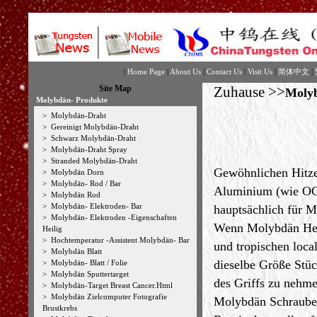
|
Home Page
|
About Us
|
Contact Us
|
Visit Us
|
简体中文
|
Site Map
Zuhause
>>
Molyb
Molybdän- Produkte
>
Molybdän-Draht
>
Gereinigt Molybdän-Draht
>
Schwarz Molybdän-Draht
>
Molybdän-Draht Spray
>
Stranded Molybdän-Draht
Gewöhnlichen Hitze
>
Molybdän Dorn
>
Molybdän- Rod / Bar
Aluminium (wie OC
>
Molybdän Rod
>
Molybdän- Elektroden- Bar
hauptsächlich für 
>
Molybdän- Elektroden -Eigenschaften
Wenn Molybdän Heiz
Heilig
>
Hochtemperatur -Assistent Molybdän- Bar
und tropischen loca
>
Molybdän Blatt
dieselbe Größe Stü
>
Molybdän- Blatt / Folie
>
Molybdän Sputtertarget
des Griffs zu nehm
>
Molybdän-Target Breast Cancer.Html
>
Molybdän Zielcomputer Fotografie
Molybdän Schraube
Brustkrebs