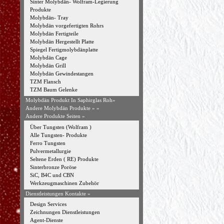
Sinter Molybdän- Wolfram-Legierung
Produkte
Molybdän- Tray
Molybdän vorgefertigten Rohrs
Molybdän Fertigteile
Molybdän Hergestellt Platte
Spiegel Fertigmolybdänplatte
Molybdän Cage
Molybdän Grill
Molybdän Gewindestangen
TZM Flansch
TZM Baum Gelenke
Molybdän Produkt In Saphirglas Roh»
Andere Molybdän Produkte »
»
Andere Produkte Seiten »
Über Tungsten (Wolfram )
Alle Tungsten- Produkte
Ferro Tungsten
Pulvermetallurgie
Seltene Erden ( RE) Produkte
Sinterbronze Poröse
SiC, B4C und CBN
Werkzeugmaschinen Zubehör
Dienstleistungen Kontakte »
Design Services
Zeichnungen Dienstleistungen
Agent-Dienste