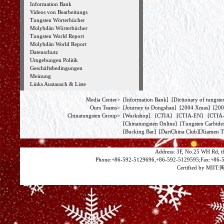
Information Bank
Videos von Bearbeitungs
Tungsten Wörterbücher
Molybdän Wörterbücher
Tungsten World Report
Molybdän World Report
Datenschutz
Umgebungen Politik
Geschäftsbedingungen
Meinung
Links Austausch & Liste
Media Center>
[
Information Bank
] [
Dictionary of tungste
Ours Teams>
[
Journey to Dongshan
] [
2004 Xmas
] [
200
Chinatungsten Group>
[
Workshop
] [
CTIA
] [
CTIA-EN
] [
CTI
[
Chinatungsten Online
] [
Tungsten Carbide
[
Bucking Bar
] [
DartChina Club
][
Xiamen T
Address: 3F, No.25 WH Rd, t
Phone:+86-592-5129696,+86-592-5129595;Fax:+86-5
Certified by MIIT:
闽