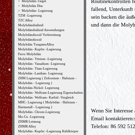
Routinekontrollen f
>
Molybdän-Tiegel
>
Molybdän Disc
fallend, Unterkunf
>
Molybdän- Legierung
TZM -Legierung
sein backen die äuß
TZC Alloy
und dann die Molybd
Molybdändisilizid
Molybdändisilizid Anwendungen
Molybdändioxid Vorbereitung
Molybdändioxid
Molybdän TungstenAlloy
Molybdän- Kupfer -Legierung
Ferro Molybdän
Molybdän- Yttrium -Legierung
Molybdän- Vanadium -Legierung
Molybdän- Titan-Legierung
Molybdän -Lanthan- Legierung
ZHM Legierung ( Zirkonium - Hafnium -
Molybdän - Legierung )
Molybdän-Nickel- Legierung
Molybdän- Wolfram-Legierung Eigenschaften
Molybdän- Wolfram- Karbid -Vergleich
MHC- Legierung ( Molybdän - Hafnium -
Hartmetall - Legierung )
Wenn Sie Interesse
Molybdän- Chrom-Legierung
Mo-Cu -Legierung
Email kontaktieren:
ZHMR Leistung
Telefon: 86 592 51
ZHMR Alloy
Molybdän- Kupfer -Legierung Kühlkörper