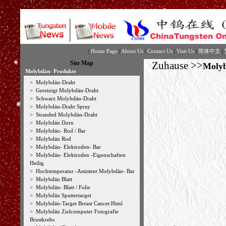
|
Home Page
|
About Us
|
Contact Us
|
Visit Us
|
简体中文
|
Site Map
Zuhause
>>
Molyb
Molybdän- Produkte
>
Molybdän-Draht
>
Gereinigt Molybdän-Draht
>
Schwarz Molybdän-Draht
>
Molybdän-Draht Spray
>
Stranded Molybdän-Draht
>
Molybdän Dorn
>
Molybdän- Rod / Bar
>
Molybdän Rod
>
Molybdän- Elektroden- Bar
>
Molybdän- Elektroden -Eigenschaften
Heilig
>
Hochtemperatur -Assistent Molybdän- Bar
>
Molybdän Blatt
>
Molybdän- Blatt / Folie
>
Molybdän Sputtertarget
>
Molybdän-Target Breast Cancer.Html
>
Molybdän Zielcomputer Fotografie
Brustkrebs