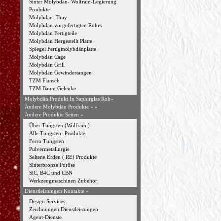
Sinter Molybdän- Wolfram-Legierung
Produkte
Molybdän- Tray
Molybdän vorgefertigten Rohrs
Molybdän Fertigteile
Molybdän Hergestellt Platte
Spiegel Fertigmolybdänplatte
Molybdän Cage
Molybdän Grill
Molybdän Gewindestangen
TZM Flansch
TZM Baum Gelenke
Molybdän Produkt In Saphirglas Roh»
Andere Molybdän Produkte »
»
Andere Produkte Seiten »
Über Tungsten (Wolfram )
Alle Tungsten- Produkte
Ferro Tungsten
Pulvermetallurgie
Seltene Erden ( RE) Produkte
Sinterbronze Poröse
SiC, B4C und CBN
Werkzeugmaschinen Zubehör
Dienstleistungen Kontakte »
Design Services
Zeichnungen Dienstleistungen
Agent-Dienste