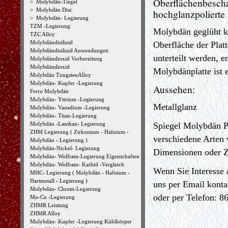
Oberflächenbesch
>
Molybdän-Tiegel
>
Molybdän Disc
hochglanzpolierte 
>
Molybdän- Legierung
TZM -Legierung
Molybdän geglüht ka
TZC Alloy
Molybdändisilizid
Oberfläche der Plat
Molybdändisilizid Anwendungen
unterteilt werden, 
Molybdändioxid Vorbereitung
Molybdändioxid
Molybdänplatte ist 
Molybdän TungstenAlloy
Molybdän- Kupfer -Legierung
Aussehen:
Ferro Molybdän
Molybdän- Yttrium -Legierung
Metallglanz
Molybdän- Vanadium -Legierung
Molybdän- Titan-Legierung
Molybdän -Lanthan- Legierung
Spiegel Molybdän Pl
ZHM Legierung ( Zirkonium - Hafnium -
verschiedene Arten 
Molybdän - Legierung )
Molybdän-Nickel- Legierung
Dimensionen oder 
Molybdän- Wolfram-Legierung Eigenschaften
Molybdän- Wolfram- Karbid -Vergleich
Wenn Sie Interesse 
MHC- Legierung ( Molybdän - Hafnium -
Hartmetall - Legierung )
uns per Email konta
Molybdän- Chrom-Legierung
oder per Telefon: 8
Mo-Cu -Legierung
ZHMR Leistung
ZHMR Alloy
Molybdän- Kupfer -Legierung Kühlkörper