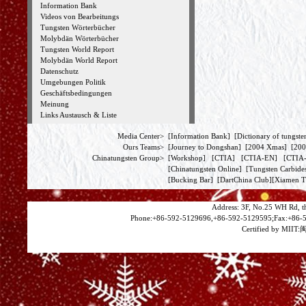
Information Bank
Videos von Bearbeitungs
Tungsten Wörterbücher
Molybdän Wörterbücher
Tungsten World Report
Molybdän World Report
Datenschutz
Umgebungen Politik
Geschäftsbedingungen
Meinung
Links Austausch & Liste
Media Center>
[
Information Bank
] [
Dictionary of tungste
Ours Teams>
[
Journey to Dongshan
] [
2004 Xmas
] [
200
Chinatungsten Group>
[
Workshop
] [
CTIA
] [
CTIA-EN
] [
CTI
[
Chinatungsten Online
] [
Tungsten Carbide
[
Bucking Bar
] [
DartChina Club
][
Xiamen T
Address: 3F, No.25 WH Rd, t
Phone:+86-592-5129696,+86-592-5129595;Fax:+86-5
Certified by MIIT:
闽