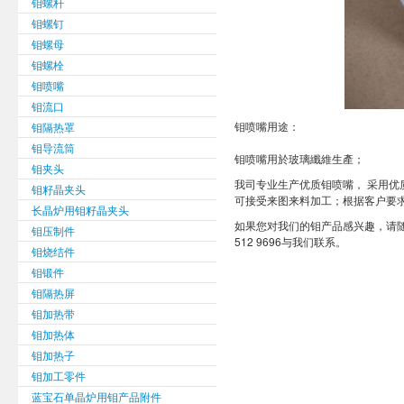
钼螺杆
钼螺钉
钼螺母
钼螺栓
钼喷嘴
钼流口
钼喷嘴用途：
钼隔热罩
钼导流筒
钼喷嘴用於玻璃纖維生產；
钼夹头
我司专业生产优质钼喷嘴， 采用优质钼原
钼籽晶夹头
可接受来图来料加工；根据客户要
长晶炉用钼籽晶夹头
如果您对我们的钼产品感兴趣，请
钼压制件
512 9696与我们联系。
钼烧结件
钼锻件
钼隔热屏
钼加热带
钼加热体
钼加热子
钼加工零件
蓝宝石单晶炉用钼产品附件