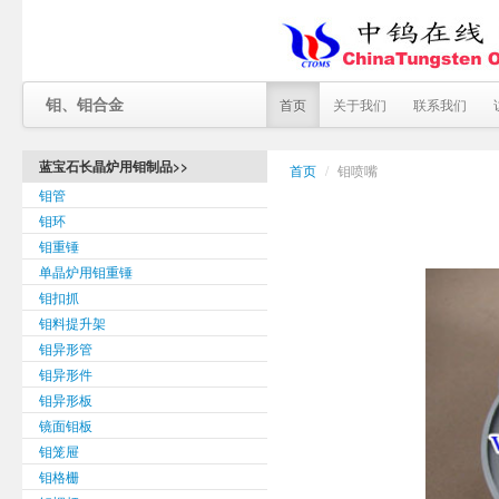
钼、钼合金
首页
关于我们
联系我们
蓝宝石长晶炉用钼制品>>
首页
/
钼喷嘴
钼管
钼环
钼重锤
单晶炉用钼重锤
钼扣抓
钼料提升架
钼异形管
钼异形件
钼异形板
镜面钼板
钼笼屉
钼格栅