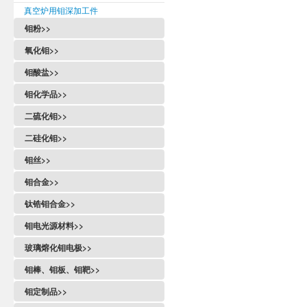
真空炉用钼深加工件
钼粉>>
氧化钼>>
钼酸盐>>
钼化学品>>
二硫化钼>>
二硅化钼>>
钼丝>>
钼合金>>
钛锆钼合金>>
钼电光源材料>>
玻璃熔化钼电极>>
钼棒、钼板、钼靶>>
钼定制品>>