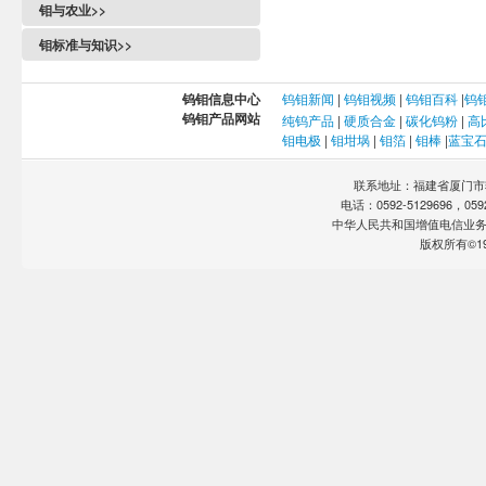
钼与农业>>
钼标准与知识>>
钨钼信息中心
钨
钼
新闻
|
钨
钼
视频
|
钨钼百科
|
钨
钨钼产品网站
纯钨产品
|
硬质合金
|
碳化钨粉
|
高
钼电极
|
钼坩埚
|
钼箔
|
钼棒
|
蓝宝
联系地址：福建省厦门市软
电话：0592-5129696，0592-
中华人民共和国增值电信业
版权所有©19