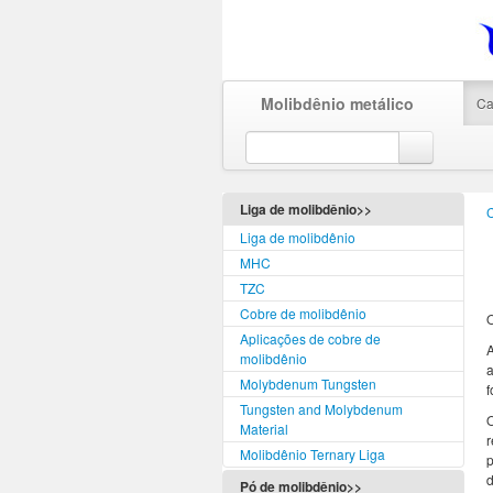
Molibdênio metálico
Ca
Liga de molibdênio>>
Liga de molibdênio
MHC
TZC
Cobre de molibdênio
O
Aplicações de cobre de
molibdênio
a
Molybdenum Tungsten
f
Tungsten and Molybdenum
Material
Molibdênio Ternary Liga
p
d
Pó de molibdênio>>