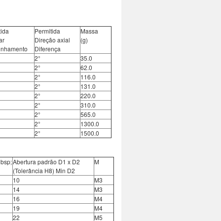
tida
Permitida
Massa
ar
Direção axial
(g)
inhamento
Diferença
2°
35.0
2°
62.0
2°
116.0
2°
131.0
2°
220.0
2°
310.0
2°
565.0
2°
1300.0
2°
1500.0
nbsp;
Abertura padrão D1 x D2
M
(Tolerância H8) Min D2
10
M3
14
M3
16
M4
19
M4
22
M5