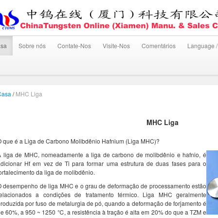
sa
Sobre nós
Contate-Nos
Visite-Nos
Comentários
Language /
Casa
/
MHC Liga
MHC Liga
 que é a Liga de Carbono Molibdênio Hafnium (Liga MHC)?
A liga de MHC, nomeadamente a liga de carbono de molibdênio e hafnio, é
dicionar Hf em vez de Ti para formar uma estrutura de duas fases para o
ortalecimento da liga de molibdênio.
O desempenho de liga MHC e o grau de deformação de processamento estão
relacionados a condições de tratamento térmico. Liga MHC geralmente
roduzida por fuso de metalurgia de pó, quando a deformação de forjamento é
e 60%, a 950 ~ 1250 ℃, a resistência à tração é alta em 20% do que a TZM e