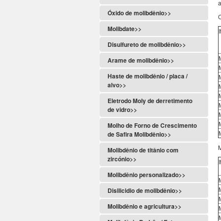
a
Óxido de molibdênio>>
C
Molibdate>>
Disulfureto de molibdênio>>
Arame de molibdênio>>
Haste de molibdênio / placa /
alvo>>
Eletrodo Moly de derretimento
de vidro>>
Molho de Forno de Crescimento
de Safira Molibdênio>>
Molibdênio de titânio com
zircónio>>
Molibdênio personalizado>>
Disilicidio de molibdênio>>
Molibdênio e agricultura>>