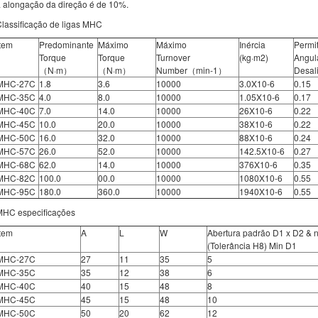
 alongação da direção é de 10%.
lassificação de ligas MHC
Item
Predominante
Máximo
Máximo
Inércia
Permi
Torque
Torque
Turnover
(kg·m2)
Angul
（N·m）
（N·m）
Number（min-1）
Desal
MHC-27C
1.8
3.6
10000
3.0X10-6
0.15
MHC-35C
4.0
8.0
10000
1.05X10-6
0.17
MHC-40C
7.0
14.0
10000
26X10-6
0.22
MHC-45C
10.0
20.0
10000
38X10-6
0.22
MHC-50C
16.0
32.0
10000
88X10-6
0.24
MHC-57C
26.0
52.0
10000
142.5X10-6
0.27
MHC-68C
62.0
14.0
10000
376X10-6
0.35
MHC-82C
100.0
00.0
10000
1080X10-6
0.55
MHC-95C
180.0
360.0
10000
1940X10-6
0.55
MHC especificações
Item
A
L
W
Abertura padrão D1 x D2 & 
(Tolerância H8) Min D1
MHC-27C
27
11
35
5
MHC-35C
35
12
38
6
MHC-40C
40
15
48
8
MHC-45C
45
15
48
10
MHC-50C
50
20
62
12