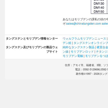
あなたはモリブデンの課私の頭の
ぞ:
sales@chinatungsten.com
sale
タングステンとモリブデン情報センター
ウォルフラム
モリブデン
ニュース
デン
絵
|
タングステンオンライン
タングステン及びモリブデンの製品ウェ
純粋なタングステン製品
|
硬質合
ブサイト
ン線
|
モリブデンロッド
|
チタンジ
モリブデン電極
|
モリブデンるつ
住所：アモイ市、福建省、3階、ソフト
電話：0592-5129696,0592
著作権©1997 -
2026タ