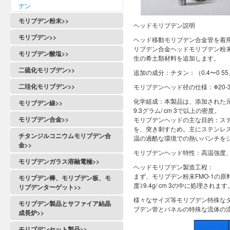
デン
モリブデン粉末>>
ヘッドモリブデン説明
モリブデン>>
ヘッド移動モリブデン合金管を着
リブデン合金ヘッドモリブデン粉末F
モリブデン酸塩>>
生の希土類材料を追加します。
二硫化モリブデン>>
追加の成分：チタン：（0.4〜0 55。
二珪化モリブデン>>
モリブデンヘッド径の仕様：Φ20
化学組成：本製品は、添加された
モリブデン線>>
9.3グラム/ cm 3で以上の密度。
モリブデン合金>>
モリブデンヘッドの主な目的：ス
を、突き刺すため。主にステンレ
チタンジルコニウムモリブデン合
温の過酷な環境での熱いパンチを
金>>
モリブデンヘッド特性：高温強度
モリブデンガラス溶融電極>>
ヘッドモリブデン製造工程：
まず、モリブデン粉末FMO-1の
モリブデン棒、モリブデン板、モ
度≥9.4g/ cm 3の中に処理されます
リブデンターゲット>>
様々なサイズ等モリブデン特殊な
モリブデン製品とサファイア結晶
ブデン管とパネルの特殊な流体の
成長炉>>
モリブデンセット製品>>