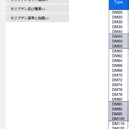
モリブデン及び農業>>
モリブデン基準と知識>>