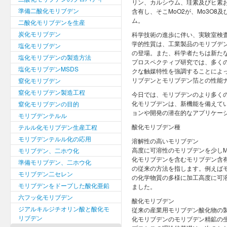
リン、カルシウム、珪素及びヒ素お
準備二酸化モリブデン
含有し、そこMoO2が、Mo3O8
ム。
二酸化モリブデンを生産
炭化モリブデン
科学技術の進歩に伴い、実験室検
学的性質は、工業製品のモリブデ
塩化モリブデン
の登場。また、科学者たちは新た
塩化モリブデンの製造方法
プロスペクティブ研究では、多く
塩化モリブデンMSDS
クな触媒特性を強調することによ
リブデンとモリブデン箔との性能
窒化モリブデン
窒化モリブデン製造工程
今日では、モリブデンのより多く
化モリブデンは、新機能を備えて
窒化モリブデンの目的
ョンや開発の潜在的なアプリケー
モリブデンテルル
酸化モリブデン種
テルル化モリブデン生産工程
モリブデンテルル化の応用
溶解性の高いモリブデン
高度に可溶性のモリブデンを少しMo
モリブデン、二ホウ化
化モリブデンを含むモリブデン含
準備モリブデン、二ホウ化
の従来の方法を指します。例えば
モリブデン二セレン
の化学物質の多様に加工高度に可
モリブデンをドープした酸化亜鉛
ました。
六フッ化モリブデン
酸化モリブデン
ジアルキルジチオリン酸と酸化モ
従来の産業用モリブデン酸化物の
リブデン
化モリブデンのモリブデン精鉱の生産の