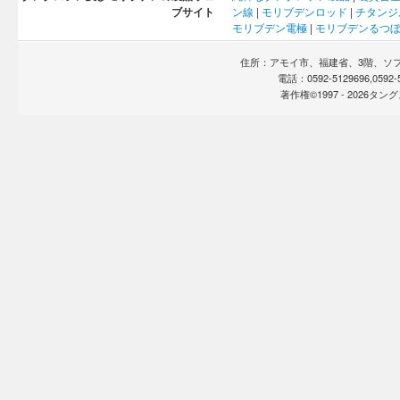
ブサイト
ン線
|
モリブデンロッド
|
チタンジ
モリブデン電極
|
モリブデンるつ
住所：アモイ市、福建省、3階、ソフト
電話：0592-5129696,0592
著作権©1997 -
2026タ