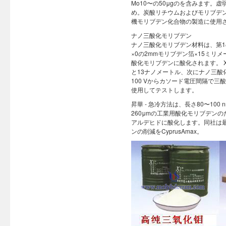
Mo10〜の50μgのを含みます
め。炭酸リチウムおよびモリブデ
機モリブデン化合物の製造に使用
ナノ三酸化モリブデン
ナノ三酸化モリブデン材料は、第1
×0の2mmモリブデン箔×15ミ
酸化モリブデンに酸化されます。 X線
と13ナノメートル、次にナノ三酸
100 Vからカソード電圧間隔で三
使用してテストします。
昇華 - 急冷方法は、長さ80〜10
260μmの工業用酸化モリブデン
アルデヒドに酸化します。同社は最
ンの削減をCyprusAmax。