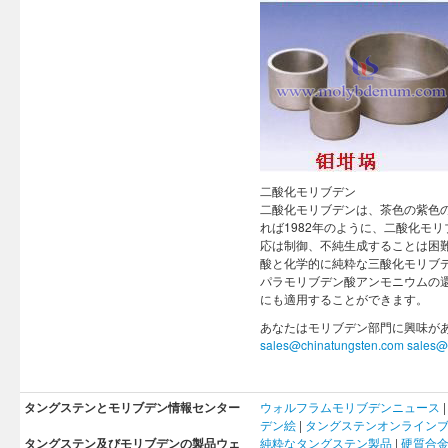
二酸化モリブデン
二酸化モリブデンは、茶色の紫色の結
れば1982年のように、二酸化モ
応は制御、不純生成することは困
酸と化学的に純粋な三酸化モリブ
パラモリブデン酸アンモニウムの
にも適用することができます。
あなたはモリブデン部門に興味が
sales@chinatungsten.com
sales@
タングステンとモリブデン情報センター
ウォルフラム
モリブデン
ニュース
デン
絵
|
タングステンオンライン
タングステン及びモリブデンの製品ウェ
純粋なタングステン製品
|
硬質合