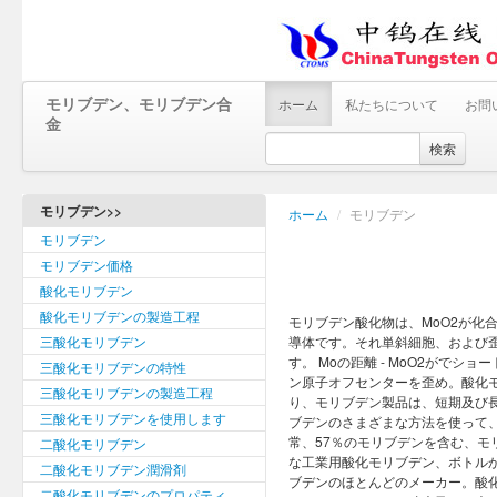
モリブデン、モリブデン合
ホーム
私たちについて
お問
金
検索
モリブデン>>
ホーム
/
モリブデン
モリブデン
モリブデン価格
酸化モリブデン
酸化モリブデンの製造工程
モリブデン酸化物は、MoO2が化
三酸化モリブデン
導体です。それ単斜細胞、および
す。 Moの距離 - MoO2がで
三酸化モリブデンの特性
ン原子オフセンターを歪め。酸化
三酸化モリブデンの製造工程
り、モリブデン製品は、短期及び
三酸化モリブデンを使用します
ブデンのさまざまな方法を使って
常、57％のモリブデンを含む、モ
二酸化モリブデン
な工業用酸化モリブデン、ボトルか
二酸化モリブデン潤滑剤
ブデンのほとんどのメーカー。酸化
二酸化モリブデンのプロパティ