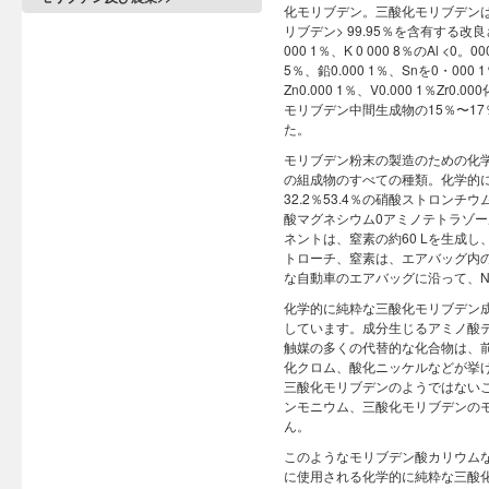
化モリブデン。三酸化モリブデン
リブデン> 99.95％を含有する改良
000 1％、K 0 000 8％のAl <0。0
5％、鉛0.000 1％、Snを0・000 1％
Zn0.000 1％、V0.000 1％
モリブデン中間生成物の15％〜1
た。
モリブデン粉末の製造のための化
の組成物のすべての種類。化学的
32.2％53.4％の硝酸ストロンチ
酸マグネシウム0アミノテトラゾー
ネントは、窒素の約60 Lを生成し
トローチ、窒素は、エアバッグ内の不
な自動車のエアバッグに沿って、NOxの
化学的に純粋な三酸化モリブデン
しています。成分生じるアミノ酸
触媒の多くの代替的な化合物は、
化クロム、酸化ニッケルなどが挙
三酸化モリブデンのようではない
ンモニウム、三酸化モリブデンの
ん。
このようなモリブデン酸カリウム
に使用される化学的に純粋な三酸化