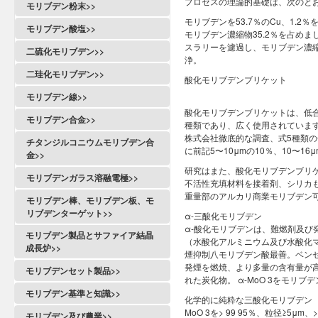
プロセスの理論的基礎は、次のとおりです
モリブデン粉末>>
モリブデンを53.7％のCu、1.2％を
モリブデン酸塩>>
モリブデン濃縮物35.2％を占めま
スラリーを濾過し、モリブデン濃
二硫化モリブデン>>
浄。
二珪化モリブデン>>
酸化モリブデンブリケット
モリブデン線>>
酸化モリブデンブリケットは、低
モリブデン合金>>
種類であり、広く使用されています。
株式会社徹底的な調査、式5種類
チタンジルコニウムモリブデン合
に前記5〜10μmの10％、10〜16μ
金>>
研究はまた、酸化モリブデンブリ
モリブデンガラス溶融電極>>
不活性充填材料を接着剤、シリカも
重量部のアルカリ商業モリブデン可
モリブデン棒、モリブデン板、モ
リブデンターゲット>>
α-三酸化モリブデン
α-酸化モリブデンは、難燃剤及
モリブデン製品とサファイア結晶
（水酸化アルミニウム及び水酸化
成長炉>>
煙抑制八モリブデン酸最善。ベン
発煙を燃焼、より多量の含有量が高
モリブデンセット製品>>
れた炭化物。 α-MoO 3をモリ
モリブデン基準と知識>>
化学的に純粋な三酸化モリブデン
MoO 3を> 99 95％、粒径≥5μ
モリブデン及び農業>>