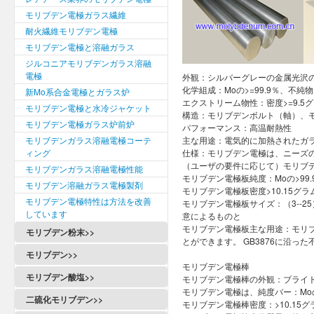
モリブデン電極ガラス繊維
耐火繊維モリブデン電極
モリブデン電極と溶融ガラス
ジルコニアモリブデンガラス溶融
電極
外観：シルバーグレーの金属光沢の
化学組成：Moの>=99.9％、不純物<
新Mo系合金電極とガラス炉
エクストリーム物性：密度>=9.5グラ
モリブデン電極と水冷ジャケット
構造：モリブデンボルト（軸）、
モリブデン電極ガラス炉前炉
パフォーマンス：高温耐熱性
モリブデンガラス溶融電極コーテ
主な用途：電気的に加熱されたガ
ィング
仕様：モリブデン電極は、ニーズ
（ユーザの要件に応じて）モリブ
モリブデンガラス溶融電極性能
モリブデン電極板純度：Moの>99.
モリブデン溶融ガラス電極製剤
モリブデン電極板密度>10.15グラ
モリブデン電極特性は方法を改善
モリブデン電極板サイズ：（3--25
しています
意によるものと
モリブデン電極板主な用途：モリ
モリブデン粉末>>
とができます。 GB3876に沿った不
モリブデン>>
モリブデン電極棒
モリブデン酸塩>>
モリブデン電極棒の外観：ブライ
モリブデン電極は、純度バー：Moの
二硫化モリブデン>>
モリブデン電極棒密度：>10.15グラ