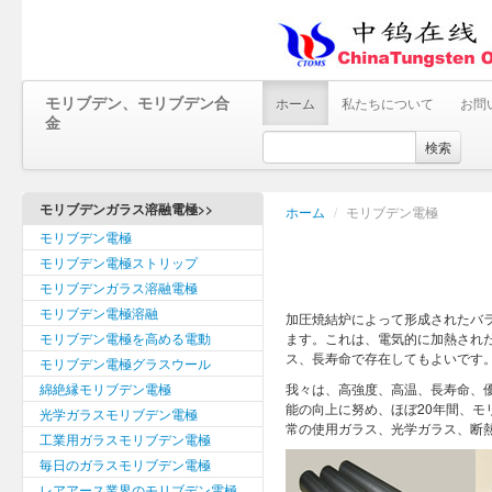
モリブデン、モリブデン合
ホーム
私たちについて
お問
金
検索
モリブデンガラス溶融電極>>
ホーム
/
モリブデン電極
モリブデン電極
モリブデン電極ストリップ
モリブデンガラス溶融電極
モリブデン電極溶融
加圧焼結炉によって形成されたバ
モリブデン電極を高める電動
ます。これは、電気的に加熱された
ス、長寿命で存在してもよいです
モリブデン電極グラスウール
綿絶縁モリブデン電極
我々は、高強度、高温、長寿命、
能の向上に努め、ほぼ20年間、
光学ガラスモリブデン電極
常の使用ガラス、光学ガラス、断
工業用ガラスモリブデン電極
毎日のガラスモリブデン電極
レアアース業界のモリブデン電極