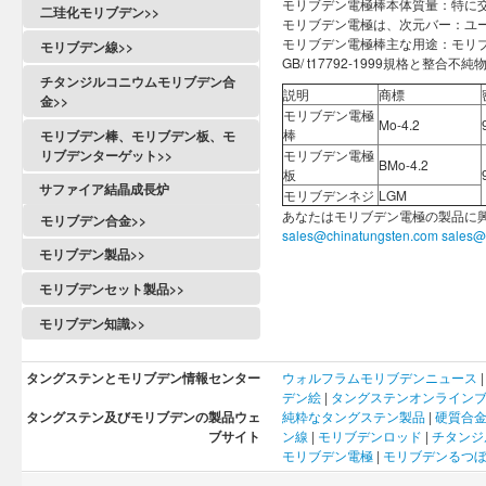
モリブデン電極棒本体質量：特に交
二珪化モリブデン>>
モリブデン電極は、次元バー：ユーザ
モリブデン電極棒主な用途：モリ
モリブデン線>>
GB/ t17792-1999規格と整合不
チタンジルコニウムモリブデン合
説明
商標
金>>
モリブデン電極
Mo-4.2
棒
モリブデン棒、モリブデン板、モ
リブデンターゲット>>
モリブデン電極
BMo-4.2
板
サファイア結晶成長炉
モリブデンネジ
LGM
あなたはモリブデン電極の製品に
モリブデン合金>>
sales@chinatungsten.com
sales@
モリブデン製品>>
モリブデンセット製品>>
モリブデン知識>>
タングステンとモリブデン情報センター
ウォルフラム
モリブデン
ニュース
デン
絵
|
タングステンオンライン
タングステン及びモリブデンの製品ウェ
純粋なタングステン製品
|
硬質合
ブサイト
ン線
|
モリブデンロッド
|
チタンジ
モリブデン電極
|
モリブデンるつ