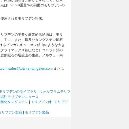
点は0.25〜8重量％の範囲のモリブデンの
で使用されるモリブデン粉末。
モリブデンの主要な商業的供給源は、モリ
は、主に、また、銅及びタングステン鉱石
におけるビンガムキャニオン鉱山のような大き
性クライマックス鉱山など）コロラド州の
斑岩銅鉱石の塔鉱山の生産。ノルウェー南
n.com
sales@xiamentungsten.com
または
モリブデンのライブラリ
|
ウォルフラム
モリブ
ス版
|
モリブデンニュース
三酸化タングステン
|
モリブデン針
|
モリブデ
モリブデン製品
|
モリブデン製品