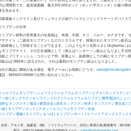
的な潤滑剤です。超高強度鋼、最大300,000ポンド（ポンド/平方インチ）の最小降伏
量を含みます。
回路基板インクライン及びフィンマイクロ波デバイスとソリッドステートデバイス
モリブデンの分布
モリブデン材料の世界最大の生産国は、米国、中国、チリ、ペルー、カナダです。
ブデナイト（二硫化モリブデン）などのミネラルです。採掘されたモリブデン鉱石
の副産物として回収することができます。このようなチリ北部ユタとQiujikama
なモリブデナイト、その主生成物として（例えばヘンダーソン鉱山となりまし不活
炭鉱とブリティッシュ・コロンビア州、収量より、副産物としての銅とモリブデン
部鉱山は1885年に設立された、それは最初のモリブデン鉱山となりました。
当社の製品に興味がある場合、電子メールにお気軽にどうぞ。
sales@chinatungste
電話：865925129696でお問い合わせください。
ウォルフラム
モリブデン
ニュース
|
ウォルフラム
モリブデン
ビデオ
|
タングステンと
デン
絵
|
タングステンオンラインブログ
|
ウォルフラム
モリブデン
携帯電話のニュー
純粋なタングステン製品
|
硬質合金
|
炭化タングステン粉末
|
タングステン重合金
|
ン線
|
モリブデンロッド
|
チタンジルコニウムモリブデン合金
モリブデン電極
|
モリブデンるつぼ
|
モリブデンボート
|
サファイアタングステンと
住所：アモイ市、福建省、3階、ソフトウェアパーク、25日に希望の海;郵便番号：361008
電話：0592-5129696,0592-5129595;Eメール：
sales@chinatungsten.com