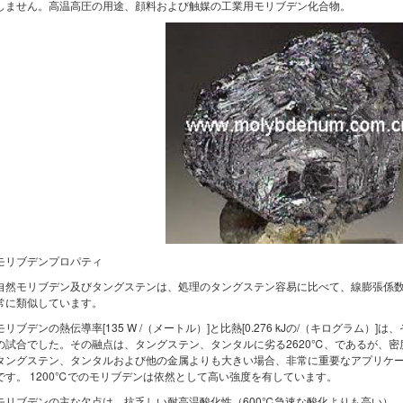
しません。高温高圧の用途、顔料および触媒の工業用モリブデン化合物。
モリブデンプロパティ
自然モリブデン及びタングステンは、処理のタングステン容易に比べて、線膨張係
常に類似しています。
モリブデンの熱伝導率[135 W /（メートル）]と比熱[0.276 kJの/（キログラム
の試合でした。その融点は、タングステン、タンタルに劣る2620℃、であるが、
タングステン、タンタルおよび他の金属よりも大きい場合、非常に重要なアプリケ
です。 1200℃でのモリブデンは依然として高い強度を有しています。
モリブデンの主な欠点は、抗乏しい耐高温酸化性（600℃急速な酸化よりも高い）、