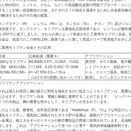
れたMoSi2の、ニッケル、クロム、など）の高温酸化皮膜の問題アプローチ・コン
ぎることが多い低温脆化の欠如、カナダの人々の強化を達成するために合金炭化物
び解決するためのその他の措置。
タングステン（W）、レニウム（Re）は、タンタル（Ta）、チタン（Ti）及びジル
解決策です。タングステン、モリブデン元素強化主固溶体であり、レニウムが脆性
る-200℃に低下しました。それらの表によって形成された工業用モリブデン合金。
合金は、高温でのこの特性は特に顕著であった著しく高温クリープ変形能力を示し
工業用モリブデン合金とその応用
合金
公称組成（重量％）
アプリケーション
純粋なモリブデン
99.95Mo 0.5Ti，O.08Zr，0.03C
真空炉、ガラス製錬、電子機
TZM、MHCのMo-
1~1.5Hf，0.03~0.05C 10~30W
ットブースター、焼結ボート
WのMo-REのMo-
41~47.5Re 0.5—1.5La
ール、ストーブ器具、熱加工
ラ
（La 2 O 3の状態に近かったです）
処理し、スパッタリングター
モリブデンアプリケーション
それは焼入れ焼戻し鋼の能力と靭性を強化するのに役立つようモリブデンは、貴重
上させます。モリブデン合金、電極と触媒に使用することができます。 「ビッグバ
イツの大砲は、鋼の重要な部分として、モリブデンが含まれています。
このような熱、耐食性、化学反応溶液である「Hastelloys（R） "のような特定
酸化モリブデン。電気的に加熱されたガラス炉の金属は、最新のアプリケーション
ン金属は、核エネルギーのミサイルや航空機部品の用途に使用されています。石油
有します。これは、アプリケーションで見つかった電子・電気的用途繊維材料です
須の元素です。この要素のいくつかの貧弱な土壌がありません。二硫化モリブデン