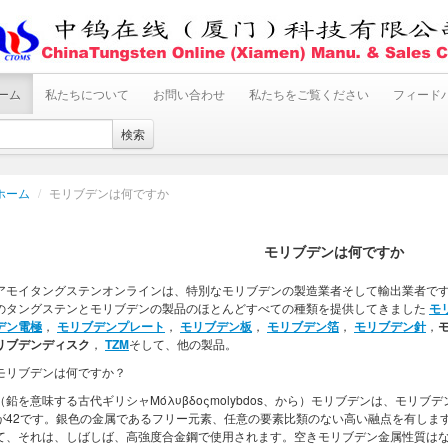
ーム
私たちについて
お問い合わせ
私たちをご覧ください
フィード
検索
ホーム
/
モリブデンは何ですか
モリブデンは何ですか
アモイタングステンオンラインは、特別なモリブデンの製造業者そして輸出業者です
のタングステンとモリブデンの製品のほとんどすべての種類を提供してきました
モ
デン電極
，
モリブデンプレート
，
モリブデン板
，
モリブデン箔
，
モリブデン針
，
リブデンディスク
，
TZM
そして、他の製品。
モリブデンは何ですか？
（鉛を意味する古代ギリシャΜόλυβδοςmolybdos、から）モリブデンは、モリ
が42です。銀色の金属であるフリー元素、任意の要素比類のない高い融点を有しま
て、それは、しばしば、高強度合金鋼で使用されます。空きモリブデン金属性質は