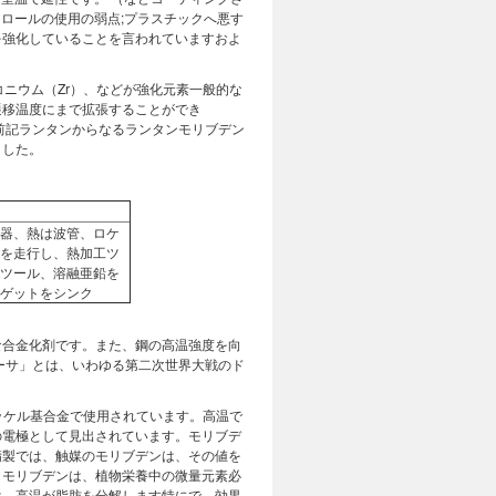
トロールの使用の弱点;プラスチックへ悪す
を強化していることを言われていますおよ
コニウム（Zr）、などが強化元素一般的な
遷移温度にまで拡張することができ
前記ランタンからなるランタンモリブデン
ました。
器、熱は波管、ロケ
を走行し、熱加工ツ
ツール、溶融亜鉛を
ゲットをシンク
な合金化剤です。また、鋼の高温強度を向
ーサ」とは、いわゆる第二次世界大戦のド
のニッケル基合金で使用されています。高温で
の電極として見出されています。モリブデ
精製では、触媒のモリブデンは、その値を
。モリブデンは、植物栄養中の微量元素必
は、高温が脂肪を分解します特にで、効果