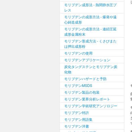
モリブデン成形法 - 熱間静水圧プ
レス
モリブデンの成形方法 - 爆発や遠
心鋳造成形
モリブデンの成形方法 - 連続圧延
成形金属粉末
モリブデン形成方法 - くさびまた
は押出成形粉
モリブデンの使用
モリブデンアプリケーション
炭化タングステンとモリブデン炭
化物
モリブデンハザードと予防
モリブデンMSDS
モリブデン製品の包装
モリブデン業界分析レポート
モリブデン学術研究アンソロジー
モリブデン特許
モリブデン用語集
モリブデン洋書