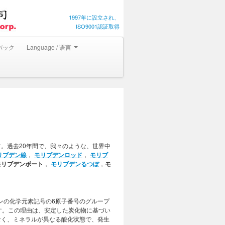
1997年に設立され、
ISO9001認証取得
バック
Language / 语言
。過去20年間で、我々のような、世界中
リブデン線
，
モリブデンロッド
，
モリブ
モリブデンボート
，
モリブデンるつぼ
，
モ
ブデンの化学元素記号の6原子番号のグループ
す。この理由は、安定した炭化物に基づい
なく、ミネラルが異なる酸化状態で、発生