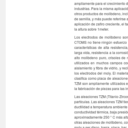
ampliamente para el crecimiento d
industrias. Para la misma aplicació
otros productos de molibdeno, inc
de semilla, y más puede referirse 
aplicación de zafiro creciente, el
la altura sobre 1meter.
Los electrodos de molibdeno son
CTOMS no tiene ningún esfuerzo p
características de alta resistenci
larga vida, resistencia a la corrosi
alto molibdeno puro, crisoles d
utilizados en muchos campos como
aislamiento y fibra de vidrio, y re
los electrodos del moly. El mater
clasifica como placa de aleacione
TZM son ampliamente utilizados e
la fabricación de piezas para las 
Las aleaciones TZM (Titanio-Zirco
partículas. Las aleaciones TZM tie
ductilidad a temperatura ambiente
conductividad térmica, baja presi
aproximadamente 250 ° C más alta
otras aleaciones de molibdeno, c
moly a ser disco, barra, placa, ba