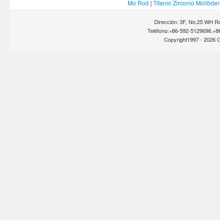
Mo Rod
|
Titanio Zirconio Molibde
Dirección: 3F, No.25 WH Rd
Teléfono:+86-592-5129696,+8
Copyright1997 -
2026 