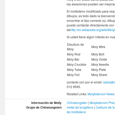
las aleaciones pueden ser mejorad
El molibdeno modificado para requi
dibujos, es todo dado la bienveni
encontrar el tipo correcto (s), dib
puede contactar directamente con 
de
http://en.wikipedia.org/wiki/Mo
Si usted tiene algún interés en nu
Disulfuro de
Moly Wire
Moly
Moly Rod
Moly Bolt
Moly Bar
Moly Oxide
Moly Crucible
Moly Needle
Moly Tube
Moly Plate
Moly Foil
Moly Sheet
contacto con por el email:
sales@c
512 9595.
Related Links:
Molybdenum News 
Información de Molly
Chinatungsten
|
Molybdenum Prec
Grupo de Chinatungsten
metal de tungsteno
|
Carburo de t
de molibdeno