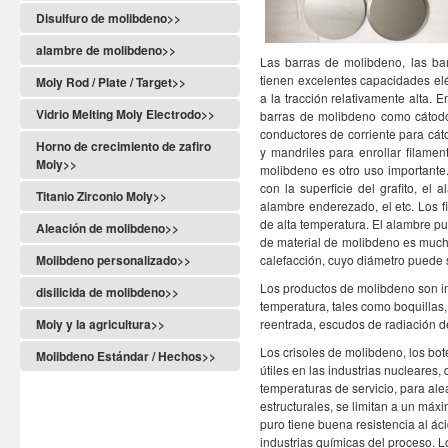
Disulfuro de molibdeno>>
alambre de molibdeno>>
Las barras de molibdeno, las ba
tienen excelentes capacidades elé
Moly Rod / Plate / Target>>
a la tracción relativamente alta. En
Vidrio Melting Moly Electrodo>>
barras de molibdeno como cátodos
conductores de corriente para cá
Horno de crecimiento de zafiro
y mandriles para enrollar filam
Moly>>
molibdeno es otro uso importante
con la superficie del grafito, el 
Titanio Zirconio Moly>>
alambre enderezado, el etc. Los f
de alta temperatura. El alambre 
Aleación de molibdeno>>
de material de molibdeno es much
Molibdeno personalizado>>
calefacción, cuyo diámetro puede
Los productos de molibdeno son imp
disilicida de molibdeno>>
temperatura, tales como boquillas,
Moly y la agricultura>>
reentrada, escudos de radiación de 
Los crisoles de molibdeno, los bo
Molibdeno Estándar / Hechos>>
útiles en las industrias nucleares,
temperaturas de servicio, para al
estructurales, se limitan a un má
puro tiene buena resistencia al ácid
industrias químicas del proceso. L