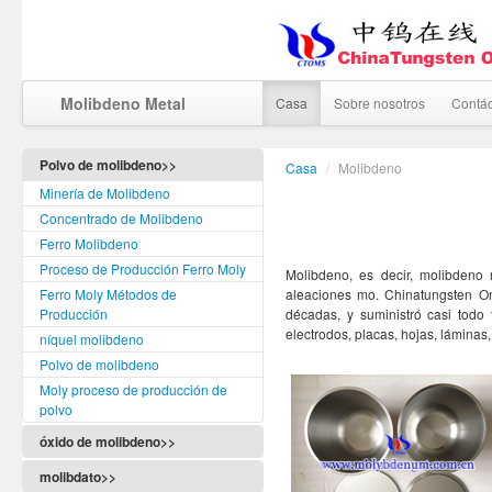
Molibdeno Metal
Casa
Sobre nosotros
Contá
Polvo de molibdeno>>
Casa
/
Molibdeno
Minería de Molibdeno
Concentrado de Molibdeno
Ferro Molibdeno
Proceso de Producción Ferro Moly
Molibdeno, es decir, molibdeno 
Ferro Moly Métodos de
aleaciones mo. Chinatungsten On
Producción
décadas, y suministró casi todo
electrodos, placas, hojas, láminas
níquel molibdeno
Polvo de molibdeno
Moly proceso de producción de
polvo
óxido de molibdeno>>
molibdato>>