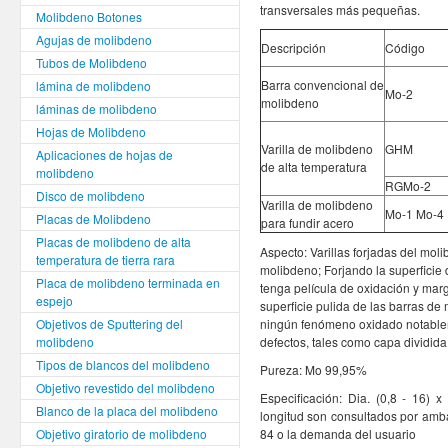
transversales más pequeñas.
Molibdeno Botones
Agujas de molibdeno
Descripción
Código
Tubos de Molibdeno
Barra convencional de
lámina de molibdeno
Mo-2
molibdeno
láminas de molibdeno
Hojas de Molibdeno
Varilla de molibdeno
GHM
Aplicaciones de hojas de
de alta temperatura
molibdeno
RGMo-2
Disco de molibdeno
Varilla de molibdeno
Mo-1 Mo-4
Placas de Molibdeno
para fundir acero
Placas de molibdeno de alta
Aspecto: Varillas forjadas del moli
temperatura de tierra rara
molibdeno; Forjando la superficie
Placa de molibdeno terminada en
tenga película de oxidación y marge
espejo
superficie pulida de las barras de 
Objetivos de Sputtering del
ningún fenómeno oxidado notablem
molibdeno
defectos, tales como capa dividida, 
Tipos de blancos del molibdeno
Pureza: Mo 99,95%
Objetivo revestido del molibdeno
Especificación: Dia. (0,8 - 16) 
Blanco de la placa del molibdeno
longitud son consultados por am
Objetivo giratorio de molibdeno
84 o la demanda del usuario