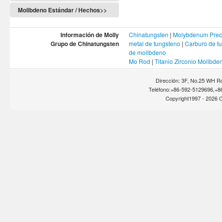
Molibdeno Estándar / Hechos>>
Información de Molly
Chinatungsten
|
Molybdenum Prec
Grupo de Chinatungsten
metal de tungsteno
|
Carburo de t
de molibdeno
Mo Rod
|
Titanio Zirconio Molibde
Dirección: 3F, No.25 WH Rd
Teléfono:+86-592-5129696,+8
Copyright1997 -
2026 