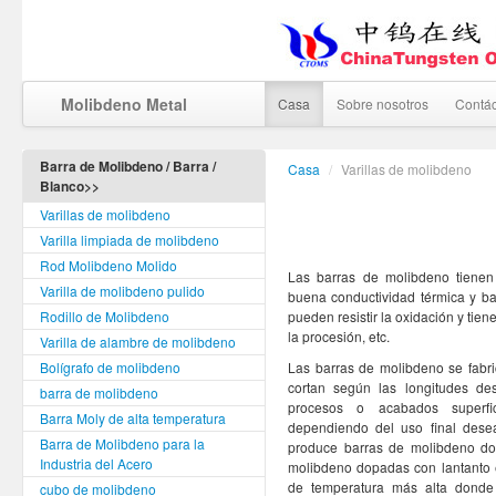
Molibdeno Metal
Casa
Sobre nosotros
Contá
Barra de Molibdeno / Barra /
Casa
/
Varillas de molibdeno
Blanco>>
Varillas de molibdeno
Varilla limpiada de molibdeno
Rod Molibdeno Molido
Las barras de molibdeno tienen 
Varilla de molibdeno pulido
buena conductividad térmica y ba
Rodillo de Molibdeno
pueden resistir la oxidación y tien
la procesión, etc.
Varilla de alambre de molibdeno
Bolígrafo de molibdeno
Las barras de molibdeno se fabri
cortan según las longitudes de
barra de molibdeno
procesos o acabados superfic
Barra Moly de alta temperatura
dependiendo del uso final dese
Barra de Molibdeno para la
produce barras de molibdeno dop
Industria del Acero
molibdeno dopadas con lantanto e
de temperatura más alta donde l
cubo de molibdeno