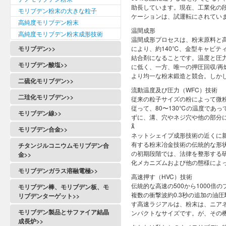
助長しています。現在、工業化の
モリブデン粉末の大きな粒子
ケーションは、試運転にされてい
高純度モリブデン粉末
温間成形
高純度モリブデン粉末成形技術
温間成形プロセスは、粉末原料と
モリブデン>>
により、約140℃、金型キャビテ
結合剤になることです。温度と圧
モリブデン酸塩>>
に低く、一方、唯一の押圧回収/
より均一な粉末鍛造と競合。しか
二硫化モリブデン>>
流動温度及び圧力（WFC）技術
二珪化モリブデン>>
従来の粒子サイズの粉によって微
従って、80〜130℃の温度であ
モリブデン線>>
ずに、溝、穴やネジ穴や他の部分

モリブデン合金>>
ネットシェイプ成形技術の近くに
有する粉末冶金技術の伝統的な形
チタンジルコニウムモリブデン合
の初期段階では、法律を整形する
金>>
化メカニズムおよび他の態様によ
モリブデンガラス溶融電極>>
高速押す（HVC）技術
伝統的な高速の500から1000倍
モリブデン棒、モリブデン板、モ
複数の衝撃波約0.3秒の追加の油
リブデンターゲット>>
す高速ラジアルは、粉末は、ニア
モリブデン製品とサファイア結晶
ンパクトなサイズです。が、その
成長炉>>