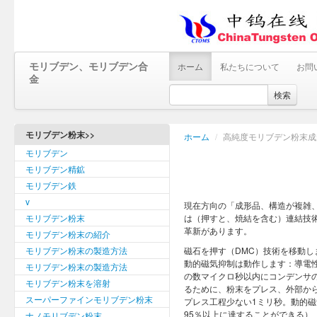
モリブデン、モリブデン合
ホーム
私たちについて
お問
金
検索
モリブデン粉末>>
ホーム
/
高純度モリブデン粉末成
モリブデン
モリブデン精鉱
モリブデン鉄
v
現在方向の「成形品、構造が複雑
モリブデン粉末
は（押すと、焼結を含む）連結技
革新があります。
モリブデン粉末の紹介
モリブデン粉末の製造方法
磁石を押す（DMC）技術を移動し
動的磁気抑制は動作します：導電
モリブデン粉末の製造方法
の数マイクロ秒以内にコンデンサ
モリブデン粉末を溶射
るために、粉末をプレス、外部か
スーパーファインモリブデン粉末
プレス工程少ない1ミリ秒。動的
95％以上に達することができる
ナノモリブデン粉末