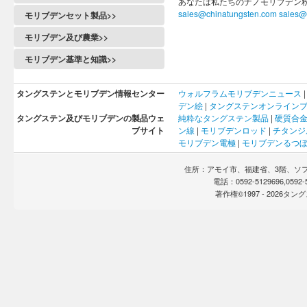
あなたは私たちのナノモリブデン
sales@chinatungsten.com
sales@
モリブデンセット製品>>
モリブデン及び農業>>
モリブデン基準と知識>>
タングステンとモリブデン情報センター
ウォルフラム
モリブデン
ニュース
デン
絵
|
タングステンオンライン
タングステン及びモリブデンの製品ウェ
純粋なタングステン製品
|
硬質合
ブサイト
ン線
|
モリブデンロッド
|
チタンジ
モリブデン電極
|
モリブデンるつ
住所：アモイ市、福建省、3階、ソフト
電話：0592-5129696,0592
著作権©1997 -
2026タ