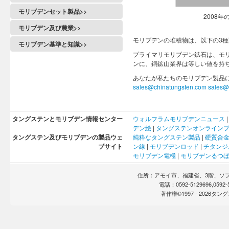
モリブデンセット製品>>
2008
モリブデン及び農業>>
モリブデンの堆積物は、以下の3
モリブデン基準と知識>>
プライマリモリブデン鉱石は、モ
ンに、銅鉱山業界は等しい値を持
あなたが私たちのモリブデン製品
sales@chinatungsten.com
sales@
タングステンとモリブデン情報センター
ウォルフラム
モリブデン
ニュース
デン
絵
|
タングステンオンライン
タングステン及びモリブデンの製品ウェ
純粋なタングステン製品
|
硬質合
ブサイト
ン線
|
モリブデンロッド
|
チタンジ
モリブデン電極
|
モリブデンるつ
住所：アモイ市、福建省、3階、ソフト
電話：0592-5129696,0592
著作権©1997 -
2026タ