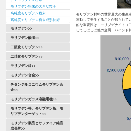
モリブデン粉末の大きな粒子
高純度モリブデン粉末
モリブデン材料の世界最大の生産
連動して発生することが知られてい
高純度モリブデン粉末成形技術
的な重要性は、モリブデナイト（二
モリブデン>>
してしばしば他の金属、バインド
モリブデン酸塩>>
二硫化モリブデン>>
二珪化モリブデン>>
モリブデン線>>
モリブデン合金>>
チタンジルコニウムモリブデン合
金>>
モリブデンガラス溶融電極>>
モリブデン棒、モリブデン板、モ
リブデンターゲット>>
モリブデン製品とサファイア結晶
成長炉>>