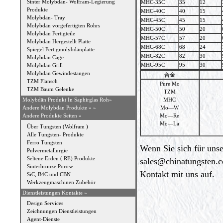
Sinter Molybdän- Wolfram-Legierung
MHC-35C
35
12
Produkte
MHC-40C
40
15
Molybdän- Tray
MHC-45C
45
15
Molybdän vorgefertigten Rohrs
MHC-50C
50
20
Molybdän Fertigteile
MHC-57C
57
20
Molybdän Hergestellt Platte
MHC-68C
68
24
Spiegel Fertigmolybdänplatte
MHC-82C
82
30
Molybdän Cage
MHC-95C
95
30
Molybdän Grill
Molybdän Gewindestangen
合金
TZM Flansch
Pure Mo
TZM Baum Gelenke
TZM
MHC
Molybdän Produkt In Saphirglas Roh»
Mo—W
Andere Molybdän Produkte »
»
Mo—Re
Andere Produkte Seiten »
Mo—La
Über Tungsten (Wolfram )
Alle Tungsten- Produkte
Ferro Tungsten
Wenn Sie sich für unse
Pulvermetallurgie
Seltene Erden ( RE) Produkte
sales@chinatungsten.
Sinterbronze Poröse
Kontakt mit uns auf.
SiC, B4C und CBN
Werkzeugmaschinen Zubehör
Dienstleistungen Kontakte »
Design Services
Zeichnungen Dienstleistungen
Agent-Dienste