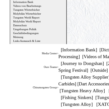
Information Bank
Videos von Bearbeitungs
Tungsten Wörterbücher
Molybdän Wörterbücher
Tungsten World Report
Molybdän World Report
Datenschutz
Umgebungen Politik
Geschäftsbedingungen
Meinung
Links Austausch & Liste
[
Information Bank
] [
Dict
Media Center>
Processing
] [
Videos of Ma
[
Journey to Dongshan
] [
Ours Teams>
Spring Festival
] [
Outside
]
[
Tungsten Alloy Supplier
Carbides
] [
Dart Accessorie
Chinatungsten Group>
[
Tungsten Heavy Alloy
] 
[
Fishing Sinkers
] [
Tungs
[
Tungsten Alloy
] [
XAT