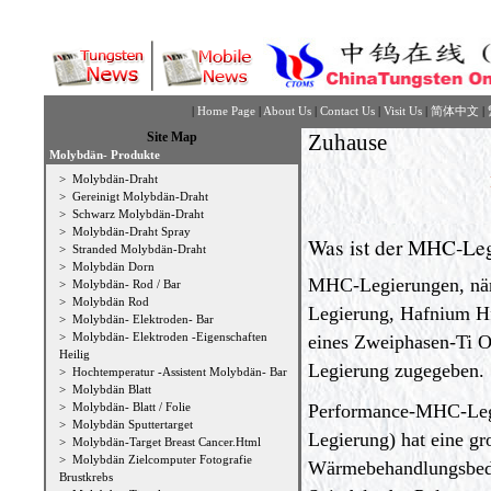
|
Home Page
|
About Us
|
Contact Us
|
Visit Us
|
简体中文
|
Site Map
Zuhause
Molybdän- Produkte
>
Molybdän-Draht
>
Gereinigt Molybdän-Draht
>
Schwarz Molybdän-Draht
>
Molybdän-Draht Spray
Was ist der MHC-Le
>
Stranded Molybdän-Draht
>
Molybdän Dorn
MHC-Legierungen, näm
>
Molybdän- Rod / Bar
>
Molybdän Rod
Legierung, Hafnium Hf,
>
Molybdän- Elektroden- Bar
>
Molybdän- Elektroden -Eigenschaften
eines Zweiphasen-Ti O
Heilig
Legierung zugegeben.
>
Hochtemperatur -Assistent Molybdän- Bar
>
Molybdän Blatt
>
Molybdän- Blatt / Folie
Performance-MHC-Leg
>
Molybdän Sputtertarget
Legierung) hat eine g
>
Molybdän-Target Breast Cancer.Html
>
Molybdän Zielcomputer Fotografie
Wärmebehandlungsbed
Brustkrebs