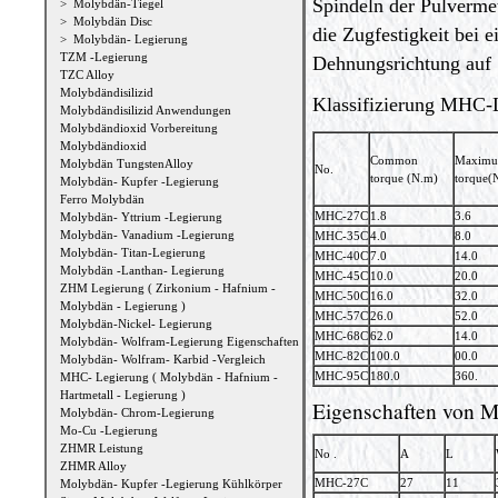
Spindeln der Pulverme
>
Molybdän-Tiegel
>
Molybdän Disc
die Zugfestigkeit bei
>
Molybdän- Legierung
TZM -Legierung
Dehnungsrichtung auf
TZC Alloy
Molybdändisilizid
Klassifizierung MHC-
Molybdändisilizid Anwendungen
Molybdändioxid Vorbereitung
Molybdändioxid
Common
Maxim
Molybdän TungstenAlloy
No.
torque (N.m)
torque(
Molybdän- Kupfer -Legierung
Ferro Molybdän
MHC-27C
1.8
3.6
Molybdän- Yttrium -Legierung
Molybdän- Vanadium -Legierung
MHC-35C
4.0
8.0
Molybdän- Titan-Legierung
MHC-40C
7.0
14.0
Molybdän -Lanthan- Legierung
MHC-45C
10.0
20.0
ZHM Legierung ( Zirkonium - Hafnium -
MHC-50C
16.0
32.0
Molybdän - Legierung )
MHC-57C
26.0
52.0
Molybdän-Nickel- Legierung
MHC-68C
62.0
14.0
Molybdän- Wolfram-Legierung Eigenschaften
MHC-82C
100.0
00.0
Molybdän- Wolfram- Karbid -Vergleich
MHC-95C
180.0
360.
MHC- Legierung ( Molybdän - Hafnium -
Hartmetall - Legierung )
Eigenschaften von 
Molybdän- Chrom-Legierung
Mo-Cu -Legierung
ZHMR Leistung
No .
A
L
ZHMR Alloy
MHC-27C
27
11
Molybdän- Kupfer -Legierung Kühlkörper