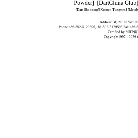
Powder
] [
DartChina Club
[
Dart Shopping
][
Xiamen Tungsten
]
[Metals
Address: 3F, No.25 WH Rd
Phone:+86-592-5129696,+86-592-5129595;Fax:+86-5
Certified by MII
Copyright1997 -
2026 