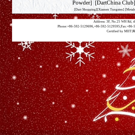
Powder
] [
DartChina Club
[
Dart Shopping
][
Xiamen Tungsten
]
[Metals
Address: 3F, No.25 WH Rd, t
Phone:+86-592-5129696,+86-592-5129595;Fax:+86-5
Certified by MIIT:
闽