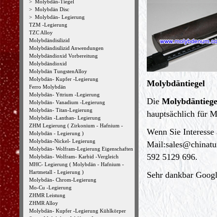
>
Molybdän-Tiegel
>
Molybdän Disc
>
Molybdän- Legierung
TZM -Legierung
TZC Alloy
Molybdändisilizid
Molybdändisilizid Anwendungen
Molybdändioxid Vorbereitung
Molybdändioxid
Molybdän TungstenAlloy
Molybdän- Kupfer -Legierung
Molybdäntiegel
Ferro Molybdän
Molybdän- Yttrium -Legierung
Die
Molybdäntiege
Molybdän- Vanadium -Legierung
Molybdän- Titan-Legierung
hauptsächlich für M
Molybdän -Lanthan- Legierung
ZHM Legierung ( Zirkonium - Hafnium -
Wenn Sie Interesse 
Molybdän - Legierung )
Molybdän-Nickel- Legierung
Mail:
sales@chinat
Molybdän- Wolfram-Legierung Eigenschaften
592 5129 696.
Molybdän- Wolfram- Karbid -Vergleich
MHC- Legierung ( Molybdän - Hafnium -
Hartmetall - Legierung )
Sehr dankbar Google
Molybdän- Chrom-Legierung
Mo-Cu -Legierung
ZHMR Leistung
ZHMR Alloy
Molybdän- Kupfer -Legierung Kühlkörper