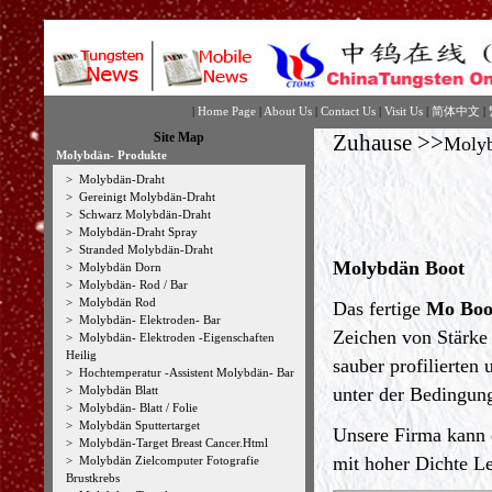
|
Home Page
|
About Us
|
Contact Us
|
Visit Us
|
简体中文
|
Site Map
Zuhause
>>
Molyb
Molybdän- Produkte
>
Molybdän-Draht
>
Gereinigt Molybdän-Draht
>
Schwarz Molybdän-Draht
>
Molybdän-Draht Spray
>
Stranded Molybdän-Draht
Molybdän Boot
>
Molybdän Dorn
>
Molybdän- Rod / Bar
>
Molybdän Rod
Das fertige
Mo Boo
>
Molybdän- Elektroden- Bar
Zeichen von Stärke 
>
Molybdän- Elektroden -Eigenschaften
Heilig
sauber profilierten
>
Hochtemperatur -Assistent Molybdän- Bar
>
Molybdän Blatt
unter der Bedingun
>
Molybdän- Blatt / Folie
>
Molybdän Sputtertarget
Unsere Firma kann d
>
Molybdän-Target Breast Cancer.Html
mit hoher Dichte L
>
Molybdän Zielcomputer Fotografie
Brustkrebs