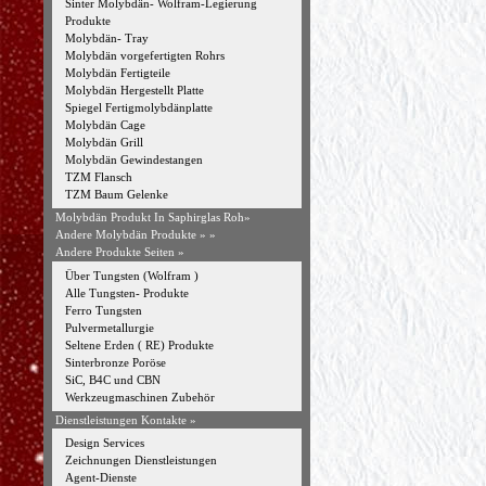
Sinter Molybdän- Wolfram-Legierung
Produkte
Molybdän- Tray
Molybdän vorgefertigten Rohrs
Molybdän Fertigteile
Molybdän Hergestellt Platte
Spiegel Fertigmolybdänplatte
Molybdän Cage
Molybdän Grill
Molybdän Gewindestangen
TZM Flansch
TZM Baum Gelenke
Molybdän Produkt In Saphirglas Roh»
Andere Molybdän Produkte »
»
Andere Produkte Seiten »
Über Tungsten (Wolfram )
Alle Tungsten- Produkte
Ferro Tungsten
Pulvermetallurgie
Seltene Erden ( RE) Produkte
Sinterbronze Poröse
SiC, B4C und CBN
Werkzeugmaschinen Zubehör
Dienstleistungen Kontakte »
Design Services
Zeichnungen Dienstleistungen
Agent-Dienste