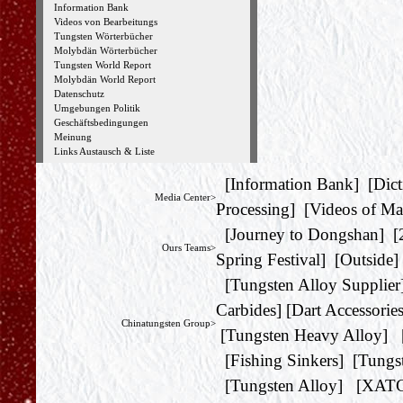
Information Bank
Videos von Bearbeitungs
Tungsten Wörterbücher
Molybdän Wörterbücher
Tungsten World Report
Molybdän World Report
Datenschutz
Umgebungen Politik
Geschäftsbedingungen
Meinung
Links Austausch & Liste
[
Information Bank
] [
Dict
Media Center>
Processing
] [
Videos of Ma
[
Journey to Dongshan
] [
Ours Teams>
Spring Festival
] [
Outside
]
[
Tungsten Alloy Supplier
Carbides
] [
Dart Accessorie
Chinatungsten Group>
[
Tungsten Heavy Alloy
] 
[
Fishing Sinkers
] [
Tungs
[
Tungsten Alloy
] [
XAT