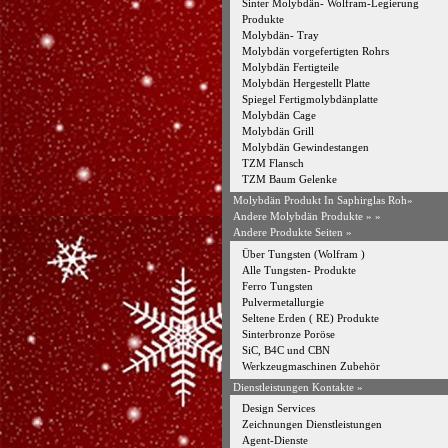
Sinter Molybdän- Wolfram-Legierung
Produkte
Molybdän- Tray
Molybdän vorgefertigten Rohrs
Molybdän Fertigteile
Molybdän Hergestellt Platte
Spiegel Fertigmolybdänplatte
Molybdän Cage
Molybdän Grill
Molybdän Gewindestangen
TZM Flansch
TZM Baum Gelenke
Molybdän Produkt In Saphirglas Roh»
Andere Molybdän Produkte »
»
Andere Produkte Seiten »
Über Tungsten (Wolfram )
Alle Tungsten- Produkte
Ferro Tungsten
Pulvermetallurgie
Seltene Erden ( RE) Produkte
Sinterbronze Poröse
SiC, B4C und CBN
Werkzeugmaschinen Zubehör
Dienstleistungen Kontakte »
Design Services
Zeichnungen Dienstleistungen
Agent-Dienste