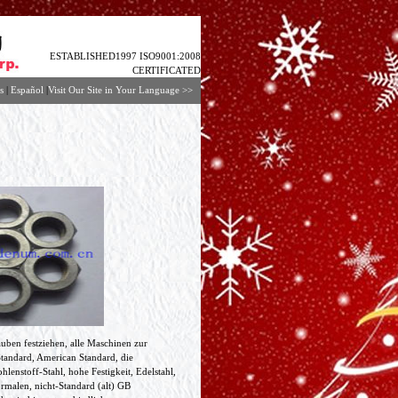
ESTABLISHED1997 ISO9001:2008
CERTIFICATED
s
|
Español
|
Visit Our Site in Your Language
>>
uben festziehen, alle Maschinen zur
Standard, American Standard, die
lenstoff-Stahl, hohe Festigkeit, Edelstahl,
rmalen, nicht-Standard (alt) GB