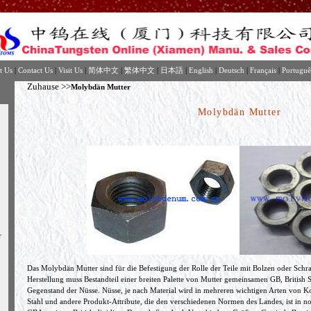
t Us
|
Contact Us
|
Visit Us
|
简体中文
|
繁体中文
|
日本語
|
English
|
Deutsch
|
Français
|
Portuguê
Zuhause
>>
Molybdän Mutter
Molybdän Mutter
r
Das Molybdän Mutter sind für die Befestigung der Rolle der Teile mit Bolzen oder Schra
Herstellung muss Bestandteil einer breiten Palette von Mutter gemeinsamen GB, British 
Gegenstand der Nüsse. Nüsse, je nach Material wird in mehreren wichtigen Arten von Koh
Stahl und andere Produkt-Attribute, die den verschiedenen Normen des Landes, ist in no