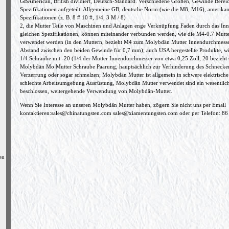
GBAmerican, British dividiert, Deutsch-Standard. Verschiedene Größen, Gewinde Bereic
Spezifikationen aufgeteilt. Allgemeine GB, deutsche Norm (wie die M8, M16), amerikani
Spezifikationen (z. B. 8 # 10 #, 1/4, 3 ​​M / 8)
2, die Mutter Teile von Maschinen und Anlagen enge Verknüpfung Faden durch das Inn
gleichen Spezifikationen, können miteinander verbunden werden, wie die M4-0.7 Mutt
verwendet werden (in den Muttern, bezieht M4 zum Molybdän Mutter Innendurchmesse
Abstand zwischen den beiden Gewinde für 0,7 mm); auch USA hergestellte Produkte, wie
1/4 Schraube mit -20 (1/4 der Mutter Innendurchmesser von etwa 0,25 Zoll, 20 bezieht 
Molybdän Mo Mutter Schraube Paarung, hauptsächlich zur Verhinderung des Schnecken
Verzerrung oder sogar schmelzen; Molybdän Mutter ist allgemein in schwere elektrisc
schlechte Arbeitsumgebung Ausrüstung, Molybdän Mutter verwendet sind ein wesentlich
beschlossen, weitergehende Verwendung von Molybdän-Mutter.
Wenn Sie Interesse an unseren Molybdän Mutter haben, zögern Sie nicht uns per Email
kontaktieren:
sales@chinatungsten.com
sales@xiamentungsten.com
oder per Telefon: 86
en