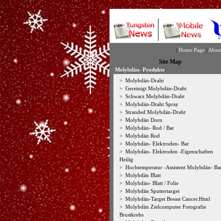
|
Home Page
|
Abou
Site Map
Molybdän- Produkte
>
Molybdän-Draht
>
Gereinigt Molybdän-Draht
>
Schwarz Molybdän-Draht
>
Molybdän-Draht Spray
>
Stranded Molybdän-Draht
>
Molybdän Dorn
>
Molybdän- Rod / Bar
>
Molybdän Rod
>
Molybdän- Elektroden- Bar
>
Molybdän- Elektroden -Eigenschaften
Heilig
>
Hochtemperatur -Assistent Molybdän- Ba
>
Molybdän Blatt
>
Molybdän- Blatt / Folie
>
Molybdän Sputtertarget
>
Molybdän-Target Breast Cancer.Html
>
Molybdän Zielcomputer Fotografie
Brustkrebs