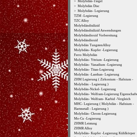
>
Molybdän-Tiegel
>
Molybdän Disc
>
Molybdän- Legierung
TZM -Legierung
TZC Alloy
Molybdändisilizid
Molybdändisilizid Anwendungen
Molybdändioxid Vorbereitung
Molybdändioxid
Molybdän TungstenAlloy
Molybdän- Kupfer -Legierung
Ferro Molybdän
Molybdän- Yttrium -Legierung
Molybdän- Vanadium -Legierung
Molybdän- Titan-Legierung
Molybdän -Lanthan- Legierung
ZHM Legierung ( Zirkonium - Hafnium -
Molybdän - Legierung )
Molybdän-Nickel- Legierung
Molybdän- Wolfram-Legierung Eigenschaft
Molybdän- Wolfram- Karbid -Vergleich
MHC- Legierung ( Molybdän - Hafnium -
Hartmetall - Legierung )
Molybdän- Chrom-Legierung
Mo-Cu -Legierung
ZHMR Leistung
ZHMR Alloy
Molybdän- Kupfer -Legierung Kühlkörper