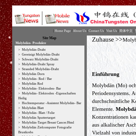
|
Home Page
|
About Us
|
Contact Us
|
Visit Us
|
简体中文
|
Site Map
Zuhause
>>
Moly
Molybdän- Produkte
>
Molybdän-Draht
>
Gereinigt Molybdän-Draht
>
Schwarz Molybdän-Draht
>
Molybdän-Draht Spray
>
Stranded Molybdän-Draht
Einführung
>
Molybdän Dorn
>
Molybdän- Rod / Bar
>
Molybdän Rod
Molybdän (Mo) och 
>
Molybdän- Elektroden- Bar
Periodensystems. Au
>
Molybdän- Elektroden -Eigenschaften
Heilig
durchschnittliche K
>
Hochtemperatur -Assistent Molybdän- Bar
>
Molybdän Blatt
Elemente.
Molybd
>
Molybdän- Blatt / Folie
Konzentrationen kan
>
Molybdän Sputtertarget
>
Molybdän-Target Breast Cancer.Html
aus alkalischer Asc
>
Molybdän Zielcomputer Fotografie
Vielzahl von indust
Brustkrebs