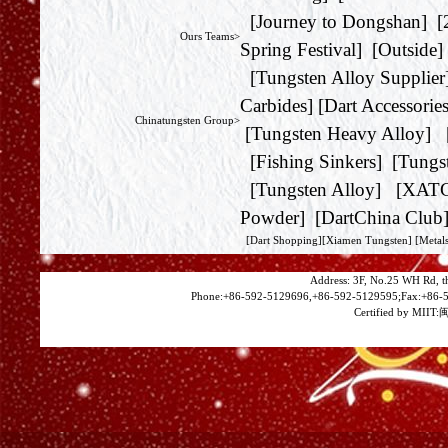
[
Journey to Dongshan
] [
Ours Teams>
Spring Festival
] [
Outside
]
[
Tungsten Alloy Supplier
Carbides
] [
Dart Accessorie
Chinatungsten Group>
[
Tungsten Heavy Alloy
] 
[
Fishing Sinkers
] [
Tungs
[
Tungsten Alloy
] [
XAT
Powder
] [
DartChina Club
[
Dart Shopping
][
Xiamen Tungsten
]
[Metals
Address: 3F, No.25 WH Rd, t
Phone:+86-592-5129696,+86-592-5129595;Fax:+86-5
Certified by MIIT:
闽