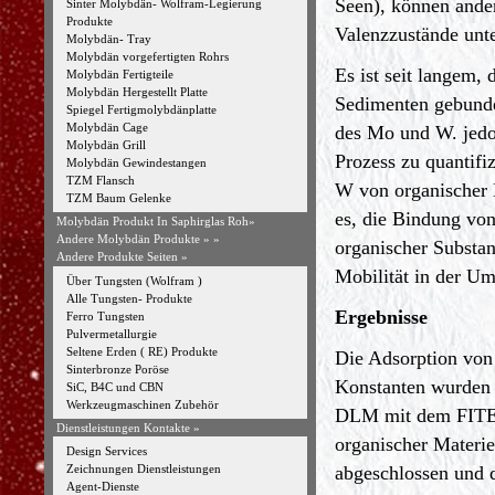
Seen), können ande
Sinter Molybdän- Wolfram-Legierung
Produkte
Valenzzustände unt
Molybdän- Tray
Molybdän vorgefertigten Rohrs
Es ist seit langem
Molybdän Fertigteile
Molybdän Hergestellt Platte
Sedimenten gebunde
Spiegel Fertigmolybdänplatte
Molybdän Cage
des Mo und W. jedo
Molybdän Grill
Prozess zu quantif
Molybdän Gewindestangen
TZM Flansch
W von organischer
TZM Baum Gelenke
es, die Bindung von
Molybdän Produkt In Saphirglas Roh»
Andere Molybdän Produkte »
»
organischer Substa
Andere Produkte Seiten »
Mobilität in der Um
Über Tungsten (Wolfram )
Alle Tungsten- Produkte
Ergebnisse
Ferro Tungsten
Pulvermetallurgie
Seltene Erden ( RE) Produkte
Die Adsorption von
Sinterbronze Poröse
Konstanten wurden
SiC, B4C und CBN
Werkzeugmaschinen Zubehör
DLM mit dem FITEQ
Dienstleistungen Kontakte »
organischer Materie 
Design Services
abgeschlossen und d
Zeichnungen Dienstleistungen
Agent-Dienste