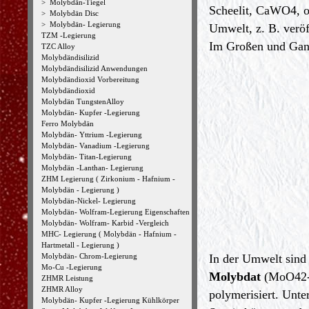
>
Molybdän-Tiegel
Scheelit, CaWO4, 
>
Molybdän Disc
>
Molybdän- Legierung
Umwelt, z. B. veröf
TZM -Legierung
Im Großen und Ganz
TZC Alloy
Molybdändisilizid
Molybdändisilizid Anwendungen
Molybdändioxid Vorbereitung
Molybdändioxid
Molybdän TungstenAlloy
Molybdän- Kupfer -Legierung
Ferro Molybdän
Molybdän- Yttrium -Legierung
Molybdän- Vanadium -Legierung
Molybdän- Titan-Legierung
Molybdän -Lanthan- Legierung
ZHM Legierung ( Zirkonium - Hafnium -
Molybdän - Legierung )
Molybdän-Nickel- Legierung
Molybdän- Wolfram-Legierung Eigenschaften
Molybdän- Wolfram- Karbid -Vergleich
MHC- Legierung ( Molybdän - Hafnium -
Hartmetall - Legierung )
Molybdän- Chrom-Legierung
In der Umwelt sind
Mo-Cu -Legierung
Molybdat
(MoO42-)
ZHMR Leistung
ZHMR Alloy
polymerisiert. Unt
Molybdän- Kupfer -Legierung Kühlkörper