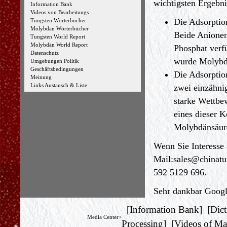
wichtigsten Ergebni
Information Bank
Videos von Bearbeitungs
Die Adsorption
Tungsten Wörterbücher
Molybdän Wörterbücher
Beide Anionen
Tungsten World Report
Molybdän World Report
Phosphat verf
Datenschutz
wurde Molybda
Umgebungen Politik
Geschäftsbedingungen
Die Adsorptio
Meinung
Links Austausch & Liste
zwei einzähn
starke Wettbe
eines dieser K
Molybdänsäur
Wenn Sie Interesse 
Mail:
sales@chinat
592 5129 696.
Sehr dankbar Google
[
Information Bank
] [
Dict
Media Center>
Processing
] [
Videos of Ma