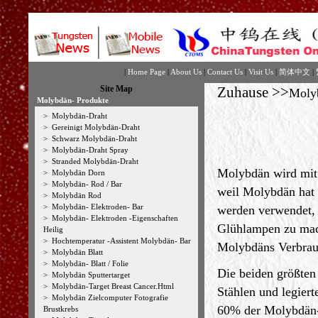
|
Home Page
|
About Us
|
Contact Us
|
Visit Us
|
简体中文
|
Site Map
Zuhause
>>
Moly
Molybdän- Produkte
>
Molybdän-Draht
>
Gereinigt Molybdän-Draht
>
Schwarz Molybdän-Draht
>
Molybdän-Draht Spray
>
Stranded Molybdän-Draht
Molybdän wird mit 
>
Molybdän Dorn
>
Molybdän- Rod / Bar
weil Molybdän hat 
>
Molybdän Rod
>
Molybdän- Elektroden- Bar
werden verwendet,
>
Molybdän- Elektroden -Eigenschaften
Glühlampen zu mach
Heilig
>
Hochtemperatur -Assistent Molybdän- Bar
Molybdäns Verbrau
>
Molybdän Blatt
>
Molybdän- Blatt / Folie
Die beiden größten
>
Molybdän Sputtertarget
>
Molybdän-Target Breast Cancer.Html
Stählen und legier
>
Molybdän Zielcomputer Fotografie
60% der Molybdän-B
Brustkrebs