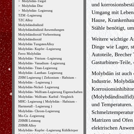
>
Molybdän-Tiegel
und korrosionsbest
>
Molybdän Disc
>
Molybdän- Legierung
Umgang mit Lebens
TZM -Legierung
Hause, Krankenhaus
TZC Alloy
Molybdändisilizid
Stähle benötigt, u
Molybdändisilizid Anwendungen
Molybdändioxid Vorbereitung
Weitere wichtige A
Molybdändioxid
Molybdän TungstenAlloy
Dinge wie Lager, s
Molybdän- Kupfer -Legierung
Autoteile, Brecher
Ferro Molybdän
Molybdän- Yttrium -Legierung
Gasturbinen-Teile,
Molybdän- Vanadium -Legierung
Molybdän- Titan-Legierung
Molybdän ist auch 
Molybdän -Lanthan- Legierung
ZHM Legierung ( Zirkonium - Hafnium -
Industrie. Molybdä
Molybdän - Legierung )
Molybdän-Nickel- Legierung
Korrosionsinhibito
Molybdän- Wolfram-Legierung Eigenschaften
(Molybdändisulfid
Molybdän- Wolfram- Karbid -Vergleich
MHC- Legierung ( Molybdän - Hafnium -
und Temperaturen. 
Hartmetall - Legierung )
Molybdän- Chrom-Legierung
Schmelztemperatur 
Mo-Cu -Legierung
Matrizen und Ofen 
ZHMR Leistung
ZHMR Alloy
elektrischen Anwen
Molybdän- Kupfer -Legierung Kühlkörper