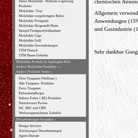
chemischen Anwend
Sinter Molybdän- Wolfram-Legierung
Produkte
Molybdän- Tray
Allgemein verwende
Molybdän vorgefertigten Rohrs
Anwendungen (15%)
Molybdän Fertigteile
Molybdän Hergestellt Platte
und Gasindustrie (
Spiegel Fertigmolybdänplatte
Molybdän Cage
Molybdän Grill
Molybdän Gewindestangen
TZM Flansch
Sehr dankbar Googl
TZM Baum Gelenke
Molybdän Produkt In Saphirglas Roh»
Andere Molybdän Produkte »
»
Andere Produkte Seiten »
Über Tungsten (Wolfram )
Alle Tungsten- Produkte
Ferro Tungsten
Pulvermetallurgie
Seltene Erden ( RE) Produkte
Sinterbronze Poröse
SiC, B4C und CBN
Werkzeugmaschinen Zubehör
Dienstleistungen Kontakte »
Design Services
Zeichnungen Dienstleistungen
Agent-Dienste