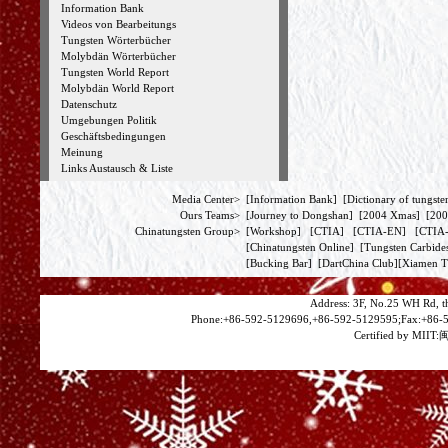
Information Bank
Videos von Bearbeitungs
Tungsten Wörterbücher
Molybdän Wörterbücher
Tungsten World Report
Molybdän World Report
Datenschutz
Umgebungen Politik
Geschäftsbedingungen
Meinung
Links Austausch & Liste
Media Center>
[
Information Bank
] [
Dictionary of tungste
Ours Teams>
[
Journey to Dongshan
] [
2004 Xmas
] [
200
Chinatungsten Group>
[
Workshop
] [
CTIA
] [
CTIA-EN
] [
CTI
[
Chinatungsten Online
] [
Tungsten Carbide
[
Bucking Bar
] [
DartChina Club
][
Xiamen T
Address: 3F, No.25 WH Rd, t
Phone:+86-592-5129696,+86-592-5129595;Fax:+86-5
Certified by MIIT:
闽